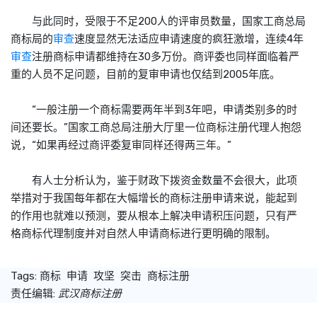
与此同时，受限于不足200人的评审员数量，国家工商总局
商标
局的
审查
速度显然无法适应申请速度的疯狂激增，连续4年
审查
注册
商标
申请都维持在30多万份。商评委也同样面临着严
重的人员不足问题，目前的复审申请也仅结到2005年底。
“一般注册一个
商标
需要两年半到3年吧，申请类别多的时
间还要长。”国家工商总局注册大厅里一位
商标
注册代理人抱怨
说，“如果再经过商评委复审同样还得两三年。”
有人士分析认为，鉴于财政下拨资金数量不会很大，此项
举措对于我国每年都在大幅增长的
商标
注册申请来说，能起到
的作用也就难以预测，要从根本上解决申请积压问题，只有严
格
商标
代理制度并对自然人申请
商标
进行更明确的限制。
Tags:
商标
申请
攻坚
突击
商标注册
责任编辑:
武汉商标注册