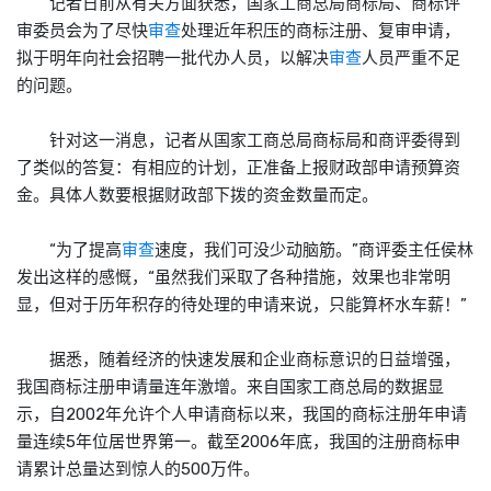
记者日前从有关方面获悉，国家工商总局
商标
局、
商标
评
审委员会为了尽快
审查
处理近年积压的
商标
注册、复审申请，
拟于明年向社会招聘一批代办人员，以解决
审查
人员严重不足
的问题。
针对这一消息，记者从国家工商总局
商标
局和商评委得到
了类似的答复：有相应的计划，正准备上报财政部申请预算资
金。具体人数要根据财政部下拨的资金数量而定。
“为了提高
审查
速度，我们可没少动脑筋。”商评委主任侯林
发出这样的感慨，“虽然我们采取了各种措施，效果也非常明
显，但对于历年积存的待处理的申请来说，只能算杯水车薪！”
据悉，随着经济的快速发展和企业
商标
意识的日益增强，
我国
商标
注册申请量连年激增。来自国家工商总局的数据显
示，自2002年允许个人申请
商标
以来，我国的
商标
注册年申请
量连续5年位居世界第一。截至2006年底，我国的注册
商标
申
请累计总量达到惊人的500万件。