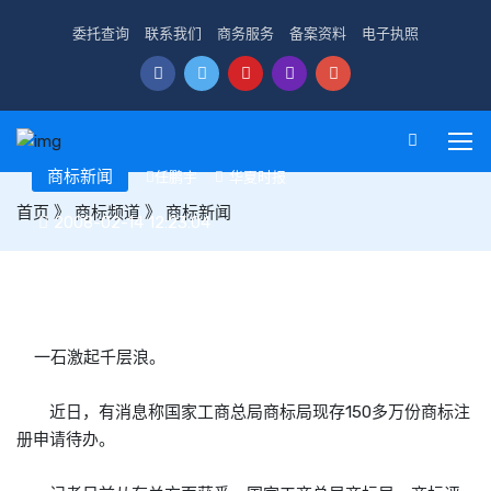
委托查询
联系我们
商务服务
备案资料
电子执照
商标新闻
任鹏宇
华夏时报
首页
》
商标频道
》
商标新闻
2008-02-14 12:23:04
150万份商标注册申请待办 商标局突击攻坚
一石激起千层浪。
近日，有消息称国家工商总局
商标
局现存150多万份
商标
注
册申请待办。