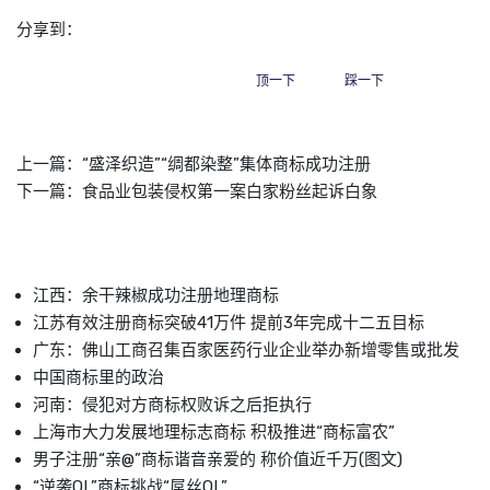
分享到：
顶一下
踩一下
上一篇：
“盛泽织造”“绸都染整”集体商标成功注册
下一篇：
食品业包装侵权第一案白家粉丝起诉白象
江西：余干辣椒成功注册地理商标
江苏有效注册商标突破41万件 提前3年完成十二五目标
广东：佛山工商召集百家医药行业企业举办新增零售或批发
中国商标里的政治
河南：侵犯对方商标权败诉之后拒执行
上海市大力发展地理标志商标 积极推进“商标富农”
男子注册“亲@”商标谐音亲爱的 称价值近千万(图文)
“逆袭OL”商标挑战“屌丝OL”