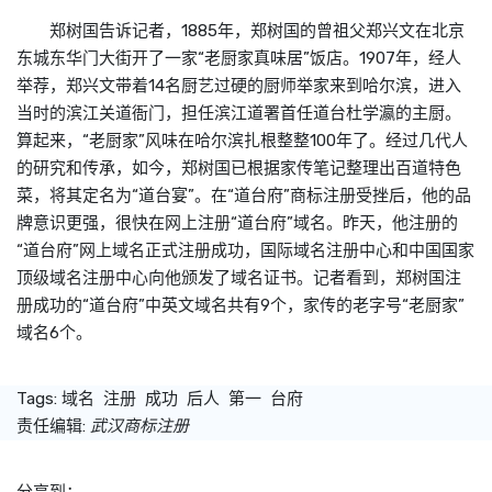
郑树国告诉记者，1885年，郑树国的曾祖父郑兴文在北京
东城东华门大街开了一家“老厨家真味居”饭店。1907年，经人
举荐，郑兴文带着14名厨艺过硬的厨师举家来到哈尔滨，进入
当时的滨江关道衙门，担任滨江道署首任道台杜学瀛的主厨。
算起来，“老厨家”风味在哈尔滨扎根整整100年了。经过几代人
的研究和传承，如今，郑树国已根据家传笔记整理出百道特色
菜，将其定名为“道台宴”。在“道台府”
商标
注册受挫后，他的品
牌意识更强，很快在网上注册“道台府”域名。昨天，他注册的
“道台府”网上域名正式注册成功，国际域名注册中心和中国国家
顶级域名注册中心向他颁发了域名证书。记者看到，郑树国注
册成功的“道台府”中英文域名共有9个，家传的老字号“老厨家”
域名6个。
Tags:
域名
注册
成功
后人
第一
台府
责任编辑:
武汉商标注册
分享到：