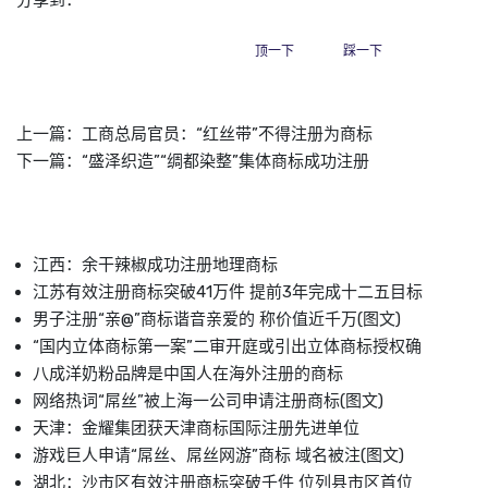
顶一下
踩一下
上一篇：
工商总局官员：“红丝带”不得注册为商标
下一篇：
“盛泽织造”“绸都染整”集体商标成功注册
江西：余干辣椒成功注册地理商标
江苏有效注册商标突破41万件 提前3年完成十二五目标
男子注册“亲@”商标谐音亲爱的 称价值近千万(图文)
“国内立体商标第一案”二审开庭或引出立体商标授权确
八成洋奶粉品牌是中国人在海外注册的商标
网络热词“屌丝”被上海一公司申请注册商标(图文)
天津：金耀集团获天津商标国际注册先进单位
游戏巨人申请“屌丝、屌丝网游”商标 域名被注(图文)
湖北：沙市区有效注册商标突破千件 位列县市区首位