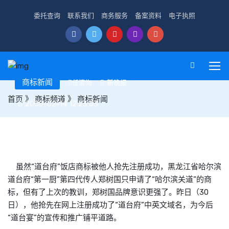
委托查询
联系我们
商务服务
备案资料
电子执照
商标新闻
任清海
新晚报
首页
》
商标频道
》
商标新闻
2008-02-14 12:23:03
“第一厨”后人成功注册“道台府”域名
虽然“道台府”饭店
商标
被他人抢先注册成功，黑龙江省哈尔滨
道台府“第一厨”第四代传人郑树国只申请了“哈尔滨关道”的
商
标
，但有了上次的教训，郑树国品牌意识更强了。昨日（30
日），他抢先在网上注册成功了“道台府”中英文域名，为今后
“道台宴”的宣传和推广铺平道路。