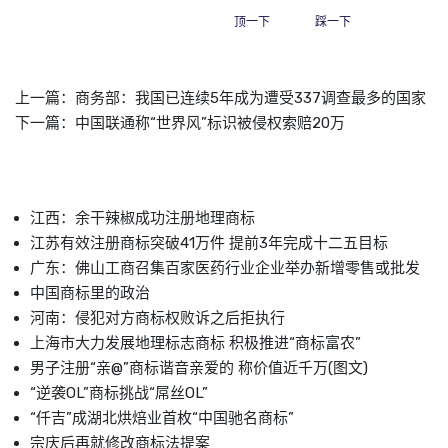
顶一下
踩一下
上一篇：
商务部：我国已连续5年成为遭受337调查最多的国家
下一篇：
中国联通称“世界风”标识被侵权索赔20万
江西：余干辣椒成功注册地理商标
江苏有效注册商标突破41万件 提前3年完成十二五目标
广东：佛山工商召集百家医药行业企业举办新增零售或批发
中国商标里的政治
河南：侵犯对方商标权败诉之后拒执行
上海市大力发展地理标志商标 积极推进“商标富农”
男子注册“亲@”商标谐音亲爱的 称价值近千万(图文)
“逆袭OL”商标挑战“屌丝OL”
“仟吉”成湖北烘焙业首枚“中国驰名商标”
宗庆后再就修改商标法提案