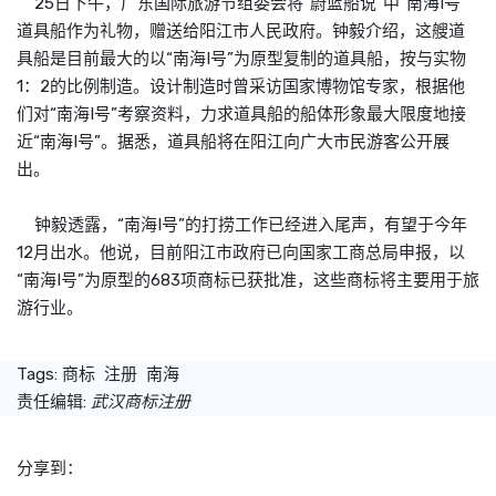
25日下午，广东国际旅游节组委会将“蔚蓝船说”中“南海I号”
道具船作为礼物，赠送给阳江市人民政府。钟毅介绍，这艘道
具船是目前最大的以“南海I号”为原型复制的道具船，按与实物
1：2的比例制造。设计制造时曾采访国家博物馆专家，根据他
们对“南海I号”考察资料，力求道具船的船体形象最大限度地接
近“南海I号”。据悉，道具船将在阳江向广大市民游客公开展
出。
钟毅透露，“南海I号”的打捞工作已经进入尾声，有望于今年
12月出水。他说，目前阳江市政府已向国家工商总局申报，以
“南海I号”为原型的683项
商标
已获批准，这些
商标
将主要用于旅
游行业。
Tags:
商标
注册
南海
责任编辑:
武汉商标注册
分享到：