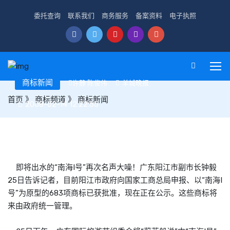
委托查询
联系我们
商务服务
备案资料
电子执照
商标新闻
许静 陈俊伟
羊城晚报
首页
》
商标频道
》
商标新闻
2008-02-14 12:22:55
“南海I号”被注册683项商标
即将出水的“南海I号”再次名声大噪！广东阳江市副市长钟毅
25日告诉记者，目前阳江市政府向国家工商总局申报、以“南海I
号”为原型的683项
商标
已获批准，现在正在公示。这些
商标
将
来由政府统一管理。