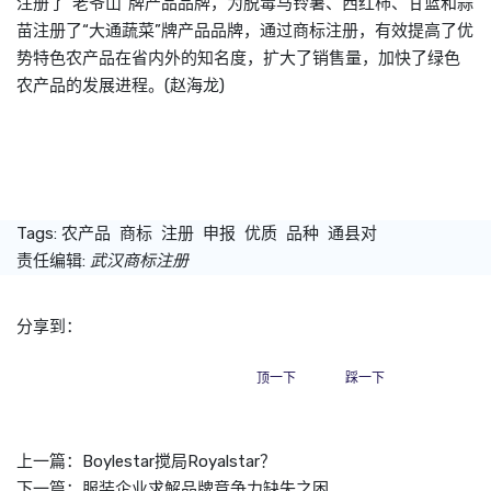
注册了“老爷山“牌产品品牌，为脱毒马铃薯、西红柿、甘蓝和蒜
苗注册了“大通蔬菜”牌产品品牌，通过
商标
注册，有效提高了优
势特色农产品在省内外的知名度，扩大了销售量，加快了绿色
农产品的发展进程。(赵海龙)
Tags:
农产品
商标
注册
申报
优质
品种
通县对
责任编辑:
武汉商标注册
分享到：
顶一下
踩一下
上一篇：
Boylestar搅局Royalstar？
下一篇：
服装企业求解品牌竞争力缺失之困