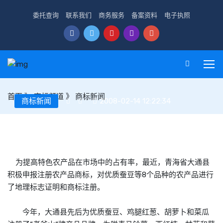
委托查询
联系我们
商务服务
备案资料
电子执照
首页
》
商标频道
》
商标新闻
商标新闻
2008-02-14 12:22:34
大通县对优质蚕豆等8个品种申报注册农产品商标
为提高特色农产品在市场中的占有率，最近，青海省大通县
积极申报注册农产品
商标
，对优质蚕豆等8个品种的农产品进行
了地理标志证明和
商标
注册。
今年，大通县先后为优质蚕豆、鸡腿红葱、胡萝卜和菜瓜