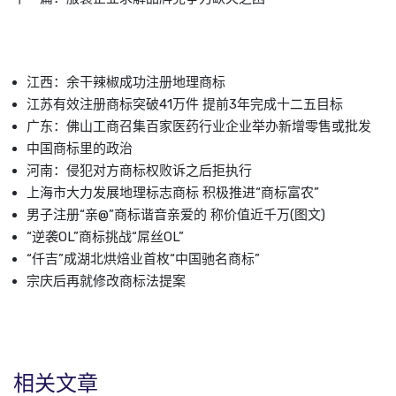
江西：余干辣椒成功注册地理商标
江苏有效注册商标突破41万件 提前3年完成十二五目标
广东：佛山工商召集百家医药行业企业举办新增零售或批发
中国商标里的政治
河南：侵犯对方商标权败诉之后拒执行
上海市大力发展地理标志商标 积极推进“商标富农”
男子注册“亲@”商标谐音亲爱的 称价值近千万(图文)
“逆袭OL”商标挑战“屌丝OL”
“仟吉”成湖北烘焙业首枚“中国驰名商标”
宗庆后再就修改商标法提案
相关文章