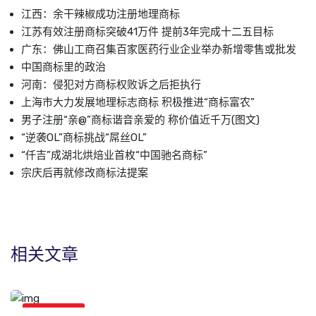
江西：余干辣椒成功注册地理商标
江苏有效注册商标突破41万件 提前3年完成十二五目标
广东：佛山工商召集百家医药行业企业举办新增零售或批发
中国商标里的政治
河南：侵犯对方商标权败诉之后拒执行
上海市大力发展地理标志商标 积极推进“商标富农”
男子注册“亲@”商标谐音亲爱的 称价值近千万(图文)
“逆袭OL”商标挑战“屌丝OL”
“仟吉”成湖北烘焙业首枚“中国驰名商标”
宗庆后再就修改商标法提案
相关文章
商标新闻