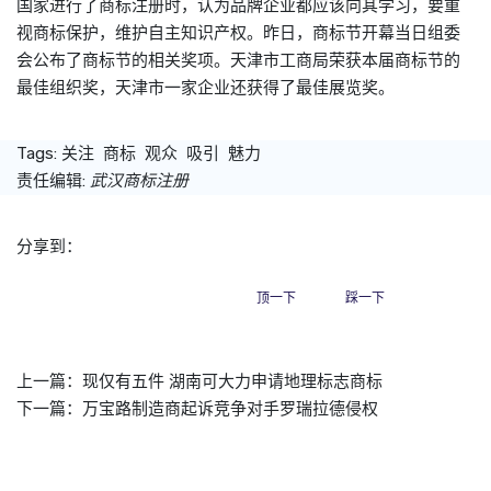
国家进行了
商标
注册时，认为品牌企业都应该向其学习，要重
视
商标
保护，维护自主知识产权。昨日，
商标
节开幕当日组委
会公布了
商标
节的相关奖项。天津市工商局荣获本届
商标
节的
最佳组织奖，天津市一家企业还获得了最佳展览奖。
Tags:
关注
商标
观众
吸引
魅力
责任编辑:
武汉商标注册
分享到：
顶一下
踩一下
上一篇：
现仅有五件 湖南可大力申请地理标志商标
下一篇：
万宝路制造商起诉竞争对手罗瑞拉德侵权