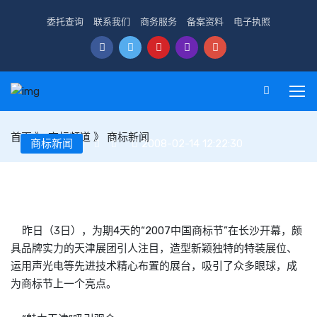
委托查询
联系我们
商务服务
备案资料
电子执照
首页
》
商标频道
》
商标新闻
商标新闻
2008-02-14 12:22:30
“魅力天津”吸引观众 天津展团商标节受关注
昨日（3日），为期4天的“2007中国
商标
节”在长沙开幕，颇
具品牌实力的天津展团引人注目，造型新颖独特的特装展位、
运用声光电等先进技术精心布置的展台，吸引了众多眼球，成
为
商标
节上一个亮点。