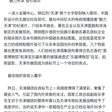
“魅力天津”吸引观众
一进入会展中心，鲜红的“天津”两个大字即刻映入眼帘，半圆
形设计的主展位时尚现代，展台中间巨大的电视墙播放着“魅力
天津”的纪录片，介绍本市驰名、著名企业以及天津面貌和滨海
新区的发展现状。两侧图片墙则分别展示着驰名著名
商标
企业
的相关照片及本市拥有的中国驰名
商标
图案。这些极富视觉冲
击力的视频和图片吸引了众多来自国内外的参观者。几个特装
展台更是各具特色，人们纷纷在津酒集团布置得古色古香的“酒
类博物馆”和津宝乐器布置的玻璃通透式“乐器博物馆”驻足，拍
照留影，天津市展团成为
商标
节上一个夺目的亮点。
最佳组织奖收入囊中
昨日，天津展团在
商标
节上一亮相就博得了满堂彩，聚集了
展会人气，引起了国内外宾客的关注。国家工商总局副局长李
东生对于天津展团的整体布置以及天津市
商标
发展战略给予了
高度评价。当听说天津市一家蜡烛生产企业已经在海外30多个