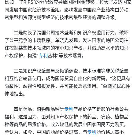
比如，“TRIPS”的分配效应导致国际租金转移，拉大了发达国家
同发展中国家经济技术差距，影响发展中国家产业结构由劳动
密集型和资源消耗型经济向技术密集型经济的调整升级。
二是助长了跨国公司技术垄断和知识产权滥用行为，破坏
了公平竞争的市场秩序。单晓光发现，发达国家的跨国公司往
往控制某些技术领域内的核心知识产权，并借助高水平的知识
产权保护，构建“
专利
丛林”等技术藩篱。
三是知识产权壁垒与反倾销调查，技术标准等非关税壁垒
相互结合轮番使用，成为国际贸易自由化的新障碍。“这更具有
隐蔽性，歧视性和报复性，并可能被恶意滥用。”单晓光忧心忡
忡地指出。
四是药品、植物新品种等
专利
产品价格垄断影响社会公共
福利。这是因为，面对知识产权保护下的药品、农药、植物品
种等商品的昂贵价格，收入较低的发展中国家国民无力购买。
单认为，如今，中国的药品价格过高，与
专利
药价格居高不