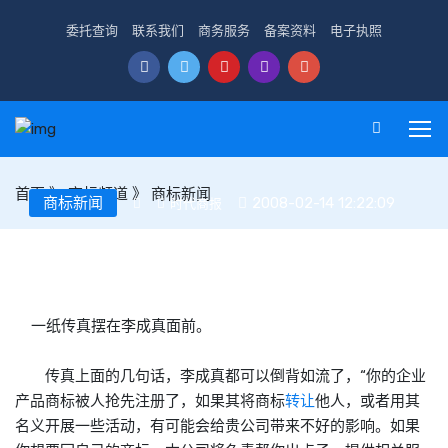
委托查询
联系我们
商务服务
备案资料
电子执照
首页
》
商标频道
》
商标新闻
商标新闻
2008-02-14 12:22:09
时代商报
商标抢注者扮热心肠忽悠人
一纸传真摆在李成真面前。
传真上面的几句话，李成真都可以倒背如流了，“你的企业
产品
商标
被人抢先注册了，如果其将
商标
转让
他人，或者用其
名义开展一些活动，有可能会给贵公司带来不好的影响。如果