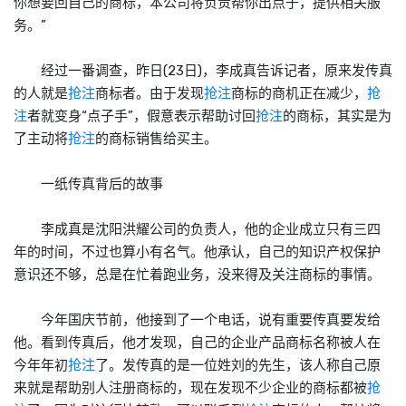
你想要回自己的
商标
，本公司将负责帮你出点子，提供相关服
务。”
经过一番调查，昨日(23日)，李成真告诉记者，原来发传真
的人就是
抢注
商标
者。由于发现
抢注
商标
的商机正在减少，
抢
注
者就变身“点子手”，假意表示帮助讨回
抢注
的
商标
，其实是为
了主动将
抢注
的
商标
销售给买主。
一纸传真背后的故事
李成真是沈阳洪耀公司的负责人，他的企业成立只有三四
年的时间，不过也算小有名气。他承认，自己的知识产权保护
意识还不够，总是在忙着跑业务，没来得及关注
商标
的事情。
今年国庆节前，他接到了一个电话，说有重要传真要发给
他。看到传真后，他才发现，自己的企业产品
商标
名称被人在
今年年初
抢注
了。发传真的是一位姓刘的先生，该人称自己原
来就是帮助别人注册
商标
的，现在发现不少企业的
商标
都被
抢