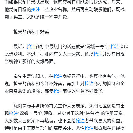
而如果以帮忙形式出现，这笔交易有可能会很快达成。后来，
他就有目标的
抢注
一些企业名称，然后再主动联系他们，既找
到了买主，又能多赚一笔中介费。
抢来的
商标
不好卖
最近，
抢注
商标
中最热门的话题就是“嫦娥一号”，
抢注
者以
此想获利。不过，据业内有关人士透露，这场
抢注
并没有出现
当初神五那样的火爆局面。
秦先生是沈阳人，在
抢注
商标
同行中，也算小有名气，他
说，抢来的
商标
如今并不好卖，再加上对
抢注
商标
的抑制和企
业自身意识的增强，都使
抢注
商标
的生意不好做了。
沈阳
商标
事务所的有关工作人员表示，沈阳地区还没有出
现
抢注
“嫦娥一号”的现象。其实对于这种“傍名牌”的注册现象，
大多数人已逐渐不再热衷，也不会给
抢注
者带来更大的利益。
特别是由于工商等部门的高度关注，恶性
抢注
现象现在已经得