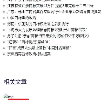
江苏有效注册商标突破41万件 提前3年完成十二五目标
广东：佛山工商召集百家医药行业企业举办新增零售或批发
中国商标里的政治
河南：侵犯对方商标权败诉之后拒执行
上海市大力发展地理标志商标 积极推进“商标富农”
男子注册“亲@”商标谐音亲爱的 称价值近千万(图文)
“逆袭OL”商标挑战“屌丝OL”
“仟吉”成湖北烘焙业首枚“中国驰名商标”
宗庆后再就修改商标法提案
相关文章
商标新闻