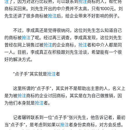
注
了，因为对这行比较熟，可以联系到
抢注
商标
的人，帮忙将
商标
买回来。刘先生开出的中介费并不太高，只有1000元。刘
先生还讲了很多
商标
被
抢注
后，给企业带来不好影响的例子。
不过，李成真还是觉得很纳闷，这位刘先生怎么知道自己
的
商标
被
抢注
了呢。经过再三调查，李成真发现，这位刘先生
曾经在网上销售过被
抢注
的企业
商标
，
抢注
者和中介人都是同
一人。目前，李成真正在积极跟刘先生洽谈，希望能有一个很
好的解决方式。
“点子手”其实就是
抢注
者
这里所谓的“点子手“，其实并不是帮助出主意的人，名义上
是为被
抢注
商标
的企业讨回
商标
，其实是在为自己做推销，因
为他们本身就是
抢注
者。
记者辗转联系到一位“点子手”张兴先生，他告诉记者，最初
当“点子手”，是考虑到如果以
抢注
者身份卖
商标
，对方会反感。