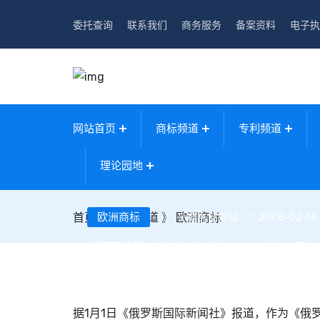
委托查询
联系我们
商务服务
备案资料
电子执
网站首页
商标频道
专利频道
理论园地
首页
》
欧洲商标
国际频道
》
欧洲商标
商务部网站
2008-02-15 
俄罗斯知识产权法2008年1月
据1月1日《俄罗斯国际新闻社》报道，作为《俄罗