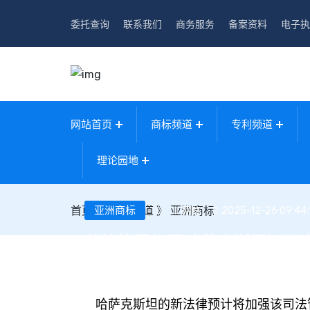
委托查询
联系我们
商务服务
备案资料
电子执
网站首页
商标频道
专利频道
理论园地
首页
》
亚洲商标
国际频道
》
亚洲商标
网络
2025-12-26 09:44:
总统签署加强哈萨克斯坦知识产
哈萨克斯坦的新法律预计将加强该司法管辖区