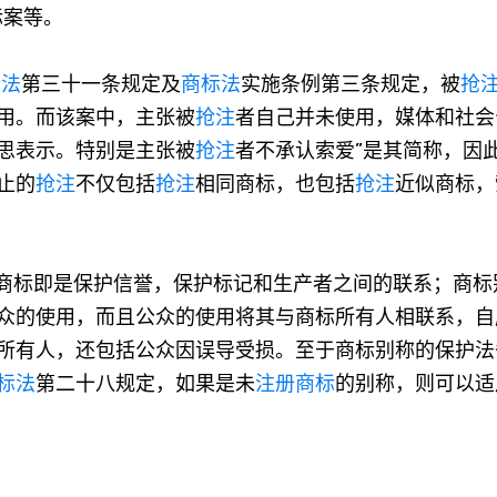
标案等。
标法
第三十一条规定及
商标法
实施条例第三条规定，被
抢
用。而该案中，主张被
抢注
者自己并未使用，媒体和社会
思表示。特别是主张被
抢注
者不承认索爱”是其简称，因
止的
抢注
不仅包括
抢注
相同商标，也包括
抢注
近似商标，
商标即是保护信誉，保护标记和生产者之间的联系；商标
众的使用，而且公众的使用将其与商标所有人相联系，自
所有人，还包括公众因误导受损。至于商标别称的保护法
标法
第二十八规定，如果是未
注册商标
的别称，则可以适