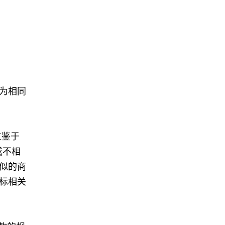
为相同
过鉴于
或不相
似的商
标相关