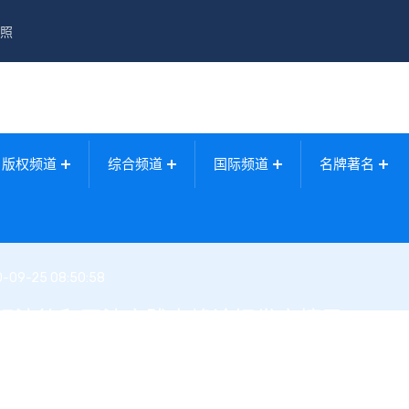
照
版权频道
综合频道
国际频道
名牌著名
0-09-25 08:50:58
商标法律和司法实践高峰论坛发言摘录