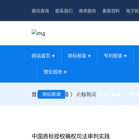
委托查询
联系我们
商务服务
备案资料
电子执
网站首页
商标频道
专利频道
理论园地
首页
》
商标新闻
商标频道
》
商标新闻
中国知识产权报
201
杨强
法官专家热议商标保护 中国
中国商标授权确权司法审判实践