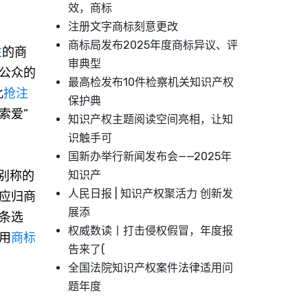
效，商标
注册文字商标刻意更改
商标局发布2025年度商标异议、评
注
的商
审典型
公众的
最高检发布10件检察机关知识产权
此
抢注
保护典
索爱”
知识产权主题阅读空间亮相，让知
识触手可
国新办举行新闻发布会——2025年
别称的
知识产
人民日报 | 知识产权聚活力 创新发
应归商
展添
条选
权威数读丨打击侵权假冒，年度报
用
商标
告来了(
全国法院知识产权案件法律适用问
题年度