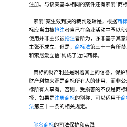
注册。与该案基本相同的案件还有索爱”商
索爱”案生效判决的裁判逻辑是，根据
商
标应当由被
抢注
者自己在商业活动中予以使
使用并非主张被
抢注
者所为，亦非基于其意
主张不成立。但是，
商标法
第三十一条所禁
和索尼爱立信”构成了近似商标。
商标的财产利益是附着其上的信誉，保护
财产利益来源是商标所有人的使用，而非公
标所有人享有。否则，受损害的不仅是商标
择，如果是
注册商标
的别称，可以适用于
商
法
第三十一条的相关规定。
驰名商标
的司法保护和实践