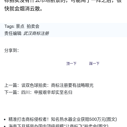
标拍卖没有什么市场前景的，可能闹了一阵之后，很
快就会烟消云散。
Tags:
景点
拍卖会
责任编辑:
武汉商标注册
分享到：
顶一下
踩一下
上一篇：
谈双色球拍卖：商标注册要有战略眼光
下一篇：
四川：申报艰辛却实至名归
精准打击商标侵权者！知名热水器企业获赔500万元(图文)
海南下月将举办国内顶级规模“让商标飞”拍卖会(图文)