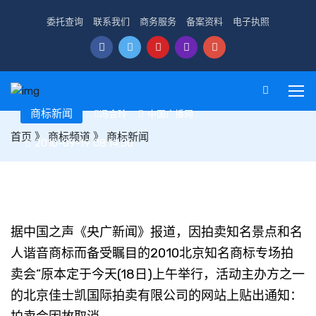
委托查询
联系我们
商务服务
备案资料
电子执照
商标新闻
冯会玲
中国广播网
首页
》
商标频道
》
商标新闻
2010-09-19 08:14:50
知名景点和名人商标拍卖会推迟 喧嚣背后引深思
据中国之声《央广新闻》报道，因拍卖知名景点和名
人谐音商标而备受瞩目的2010北京知名商标专场拍
卖会”原本定于今天(18日)上午举行，活动主办方之一
的北京佳士凯国际拍卖有限公司的网站上贴出通知：