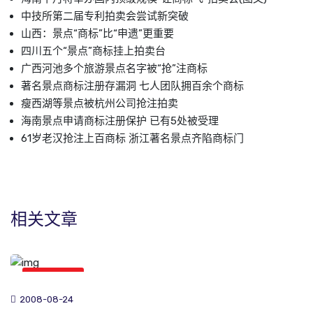
中技所第二届专利拍卖会尝试新突破
山西：景点“商标”比“申遗”更重要
四川五个“景点”商标挂上拍卖台
广西河池多个旅游景点名字被“抢”注商标
著名景点商标注册存漏洞 七人团队拥百余个商标
瘦西湖等景点被杭州公司抢注拍卖
海南景点申请商标注册保护 已有5处被受理
61岁老汉抢注上百商标 浙江著名景点齐陷商标门
相关文章
商标新闻
2008-08-24