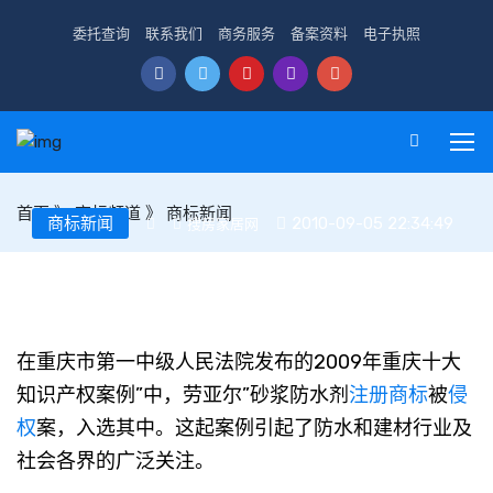
委托查询
联系我们
商务服务
备案资料
电子执照
首页
》
商标频道
》
商标新闻
商标新闻
2010-09-05 22:34:49
搜房家居网
重庆十大知识产权案例 劳亚尔商标被侵权案入选
在重庆市第一中级人民法院发布的2009年重庆十大
知识产权案例”中，劳亚尔”砂浆防水剂
注册商标
被
侵
权
案，入选其中。这起案例引起了防水和建材行业及
社会各界的广泛关注。