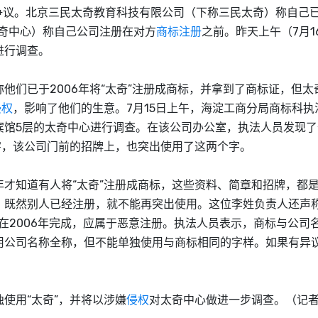
争议。北京三民太奇教育科技有限公司（下称三民太奇）称自己已
奇中心）称自己公司注册在对方
商标注册
之前。昨天上午（7月1
进行调查。
们已于2006年将“太奇”注册成商标，并拿到了商标证，但太
侵权
，影响了他们的生意。7月15日上午，海淀工商分局商标科执
宾馆5层的太奇中心进行调查。在该公司办公室，执法人员发现了
字，该公司门前的招牌上，也突出使用了这两个字。
知道有人将“太奇”注册成商标，这些资料、简章和招牌，都
，既然别人已经注册，就不能再突出使用。这位李姓负责人还声
在2006年完成，应属于恶意注册。执法人员表示，商标与公司
用公司名称全称，但不能单独使用与商标相同的字样。如果有异
用“太奇”，并将以涉嫌
侵权
对太奇中心做进一步调查。（记者