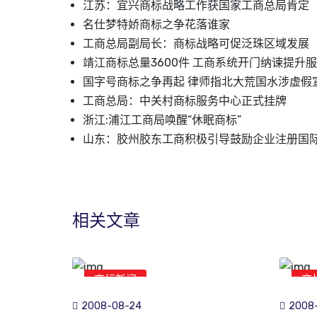
江苏：宜兴商标战略工作获国家工商总局肯定
名仕梦特娇商标之争花落谁家
工商总局副局长：商标战略可促泛珠区域发展
靖江商标总量3600件 工商系统开门纳谏提升
国字号商标之争再起 律师指北大荒国水涉虚假宣
工商总局：中关村商标服务中心正式挂牌
浙江:浦江工商局唤醒“休眠商标”
山东：胶州胶东工商积极引导鼓励企业注册国
相关文章
商标新闻
商
2008-08-24
2008-