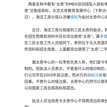
两家名称中都有“太奇”的MBA培训班陷入商标
奇”注册成商标，北京太奇教育发展中心（下称太
日），海淀工商分局以涉嫌
侵权
为由对太奇中心
近日，海淀工商分局接到三民太奇的投诉，称他
在招生简章和资料中还在突出使用“太奇”，属于
在三民太奇工作人员陪同下，来到位于北大资源
传资料和招生简章，上面都突出使用了“太奇”二
据太奇中心的一位李姓负责人称，他们是今年才
制的。但执法人员表示，不管是什么时候印制的
们公司早在2003年就注册，而对方的
商标注册
是
回事。不管什么时候注册，太奇中心仍然可以使
以向国家工商总局商标局提出。
执法人员当场责令太奇中心不得再突出和单独使