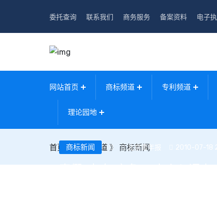
委托查询
联系我们
商务服务
备案资料
电子执
网站首页
商标频道
专利频道
理论园地
首页
》
商标新闻
商标频道
》
商标新闻
北京青年报
2010-07-18 
真假“太奇”之争 工商介入调查