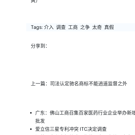
爽）
Tags:
介入
调查
工商
之争
太奇
真假
分享到：
上一篇：
司法认定驰名商标不能逍遥监督之外
广东：佛山工商召集百家医药行业企业举办新
批发
爱立信三星专利冲突 ITC决定调查