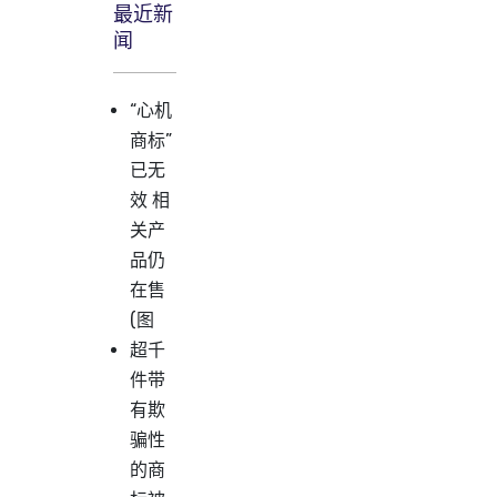
最近新
闻
“心机
商标”
已无
效 相
关产
品仍
在售
(图
超千
件带
有欺
骗性
的商