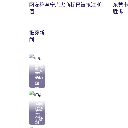
网友称李宁点火商标已被抢注 价
东莞
值
胜诉
推荐新
2026-
闻
05-
07
“心机
商标”
已无
2026-
效 相
05-
关产
06
品仍
在
超千
件带
有欺
骗性
的商
标被
宣告
2026-
无效
05-