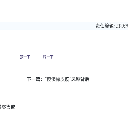
责任编辑:
武汉
顶一下
踩一下
下一篇：
“傻傻橡皮筋”风靡背后
增零售或