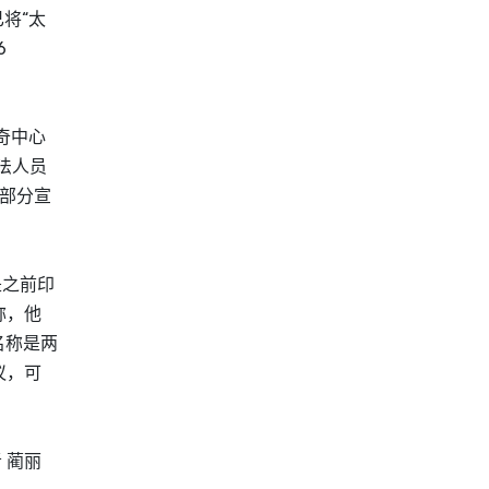
将“太
6
奇中心
法人员
部分宣
是之前印
称，他
名称是两
议，可
 蔺丽