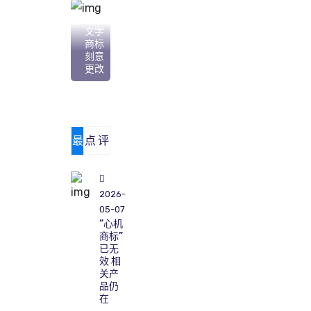
06
注册
文字
商标
刻意
更改
最
点
评
新
击
论
2026-
05-07
“心机
商标”
已无
效 相
关产
品仍
在