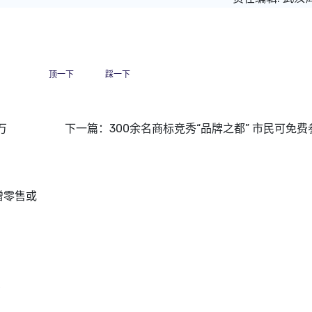
顶一下
踩一下
万
下一篇：
300余名商标竞秀“品牌之都” 市民可免费
增零售或
功