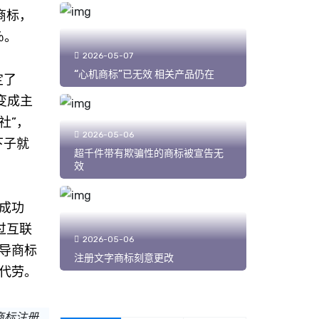
商标，
％。
2026-05-07
“心机商标”已无效 相关产品仍在
定了
变成主
社”，
2026-05-06
下子就
超千件带有欺骗性的商标被宣告无
效
成功
过互联
2026-05-06
导商标
注册文字商标刻意更改
代劳。
商标注册