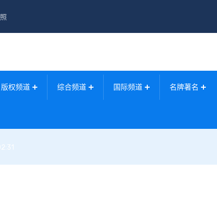
照
版权频道
综合频道
国际频道
名牌著名
02:31