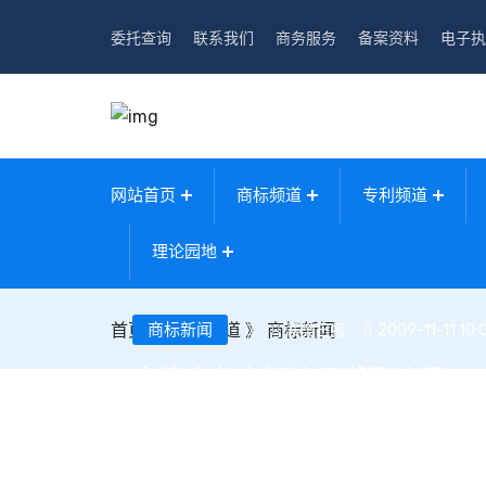
委托查询
联系我们
商务服务
备案资料
电子执
网站首页
商标频道
专利频道
理论园地
首页
》
商标新闻
商标频道
》
商标新闻
襄樊日报
2009-11-11 10:
南漳企业商标注册潮涨浪涌