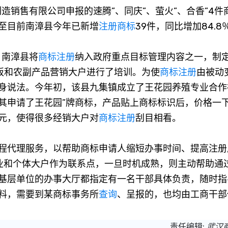
造销售有限公司申报的速腾”、同庆”、萤火”、合香”4件
至目前南漳县今年已新增
注册商标
39件，同比增加84.8
南漳县将
商标注册
纳入政府重点目标管理内容之一，制
老板和农副产品营销大户进行了培训。为使
商标注册
由被动
身说法。今年初，该县九集镇成立了王花园养殖专业合作
其申请了王花园”牌商标，产品贴上商标标识后，价格一
.2元，使得很多经销大户对
商标注册
刮目相看。
代理服务，以帮助商标申请人缩短办事时间、提高注册
企业和个体大户作为联系点，一旦时机成熟，则主动帮助通
基层单位的办事大厅都指定有一名干部具体负责，随时指
料，需要到某商标事务所
查询
、呈报的，也均由工商干部
责任编辑:
武汉