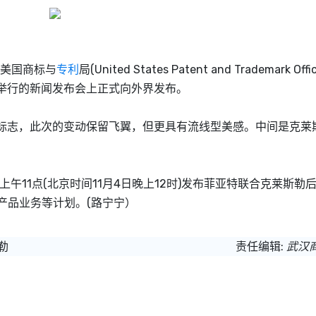
了美国商标与
专利
局(United States Patent and Trademark Off
午举行的新闻发布会上正式向外界发布。
标志，此次的变动保留飞翼，但更具有流线型美感。中间是克莱
11点(北京时间11月4日晚上12时)发布菲亚特联合克莱斯勒
战略产品业务等计划。(路宁宁）
勒
责任编辑:
武汉