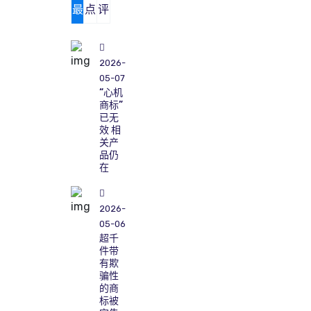
最
点
评
新
击
论
2026-
05-07
“心机
商标”
已无
效 相
关产
品仍
在
2026-
05-06
超千
件带
有欺
骗性
的商
标被