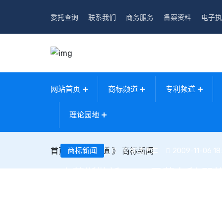
委托查询
联系我们
商务服务
备案资料
电子执
网站首页
商标频道
专利频道
理论园地
首页
》
商标新闻
商标频道
》
商标新闻
新浪汽车
2009-11-06 18
克莱斯勒新LOGO已获专利 即