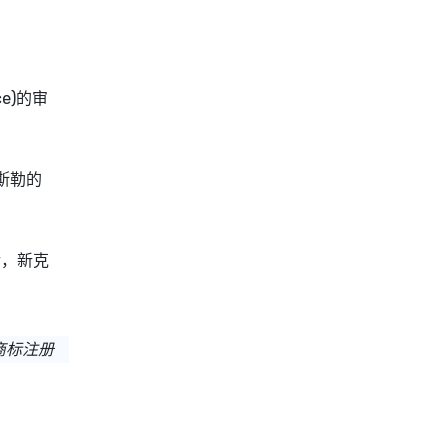
ice)的审
斯勒的
后，新克
商标注册