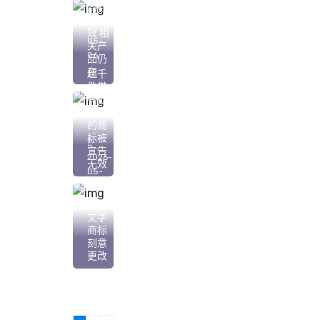
商标”
已无
2026-
效 相
05-
关产
06
品仍
在
超千
件带
有欺
骗性
的商
标被
宣告
2026-
无效
05-
06
注册
文字
商标
刻意
更改