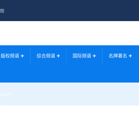
照
版权频道
综合频道
国际频道
名牌著名
:22:29
将正式发布