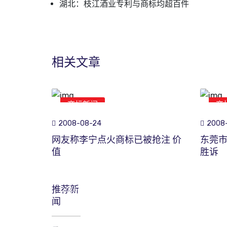
湖北：枝江酒业专利与商标均超百件
相关文章
商标新闻
商
2008-08-24
2008-
网友称李宁点火商标已被抢注 价
东莞
值
胜诉
推荐新
2026-
闻
05-
07
“心机