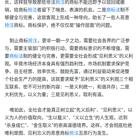
长，这样就导致那些非法
抢注
的商标不能迅即予以驳回或撤
销，给商标
抢注
者留下了喘息、表演的机会。二是
商标法
制不
够健全与完善，这就客观上形成一种导向，助长了一些人恶意
抢注
商标。商标保护，绝不仅仅是“操作层面”的问题。
制止商标
抢注
，更非一朝一夕之功，需要社会各界的广泛参
与，需要主管部门的积极行动，需要商标意识的不断增强，需
要
商标法
制的健全与完善，更需要全社会形成“见利思义”的义利
观。毕竟市场经济本身具有强烈趋利性，市场机制要求保护竞
争、自主经营、效率优先、鼓励先富，通过利益驱动来促进整
个社会生产力的提高，这就要求赋予“见利思义”的义利观三个相
互联系、密不可分的新内容：一是义利统一，和谐共存；二是
大利优先，以义为重；三是见利思义，取利有道。
唯如此，全社会才能真正树立起“先义后利”、“见利思义”，以
义为人的价值取向，“生以载义”、“义以立生”的人生观，达到
“杀身成仁”、“舍生取义”的崇高道德境界。这样，才会彻底杜绝
唯利是图、见利忘义的恶意商标
抢注
丑恶行为发生。