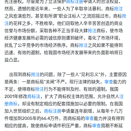
先注册权。尽管是为了立法保护
商标注册
申请人的合法权益，
然而，遗憾的是近年来，一些人为了牟取非法暴利，商标
抢注
之风愈演愈烈，甚至有所谓“职业注标人”之流招摇过市，商标
抢
注
的花样之多，不胜枚举。他们窃取他人辛辛苦苦创造的商业
信誉与市场份额，采取各种不正当手段大肆
抢注
商标，使市场
经济健康发展所必需的诚信原则遭到破坏，毒化了市场环境，
扰乱了公平竞争的市场经济秩序。商标
抢注
之风如果不能得到
迅速、有效的遏制，给我国市场经济发展带来的负面影响将日
益凸显。
出现到商标
抢注
的问题，除了一些人“见利忘义”外，主要原因
是两条：一是商标局“关闸”不严。现行法律的缺失，
审查
能力的
不足，使得商标
抢注
行为不能得到及时、有效的遏制。我国
2001年修改
商标法
，扩大了商标权主体的范围，允许自然人
注
册商标
，却没有制定相应的配套措施加以必要的限制。在我国
加入世贸组织之后，
商标注册
申请量连年剧增，从每年十几万
件增加到2005年的66.4万件，而商标局的
审查
能力并没有得到
相应的提高，致使商标申请件积压严重，商标
审查
周期不断延