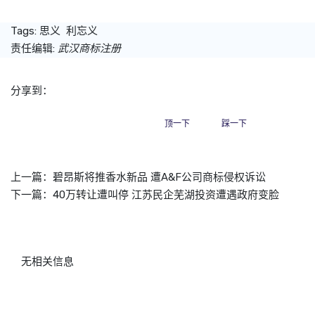
Tags:
思义
利忘义
责任编辑:
武汉商标注册
分享到：
顶一下
踩一下
上一篇：
碧昂斯将推香水新品 遭A&F公司商标侵权诉讼
下一篇：
40万转让遭叫停 江苏民企芜湖投资遭遇政府变脸
无相关信息