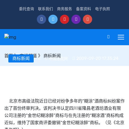
委托查询
联系我们
商务服务
备案资料
电子执照
首页
》
商标频道
》
商标新闻
商标新闻
2009-09-20 17:35:24
中国法院网
“见利忘义”与“见利思义”
北京市高级法院近日已经对纷争多年的“糊涂”酒商标纠纷案作
出了首份终审判决。该判决书认定四川省隆昌老酒坊酒业有限
公司注册的“金世纪糊涂醉”商标与在先注册的“糊涂酒”商标构成
近似，维持了国家商评委撤销“金世纪糊涂醉”商标。（见《北京