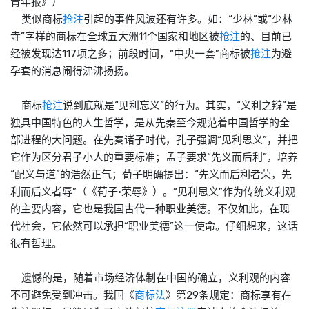
青年报》）
类似商标
抢注
引起的事件风波还有许多。如：“少林”或“少林
寺”字样的商标在全球五大洲11个国家和地区被
抢注
的、目前已
经被发现达117项之多；前段时间，“中央一套”商标被
抢注
为避
孕套的消息闹得沸沸扬扬。
商标
抢注
说到底就是“见利忘义”的行为。其实，“义利之辩”是
独具中国特色的人生哲学，是从先秦至今规范着中国哲学的全
部进程的大问题。在先秦诸子时代，孔子强调“见利思义”，并把
它作为区分君子小人的重要标准；孟子要求“先义而后利”，培养
“配义与道”的浩然正气；荀子明确提出：“先义而后利者荣，先
利而后义者辱”（《荀子·荣辱》）。“见利思义”作为传统义利观
的主要内容，它也是我国古代一种职业美德。不仅如此，在现
代社会，它依然可以承担“职业美德”这一使命。仔细想来，这话
很有哲理。
遗憾的是，随着市场经济体制在中国的确立，义利观的内容
不可避免受到冲击。我国《
商标法
》第29条规定：商标享有在