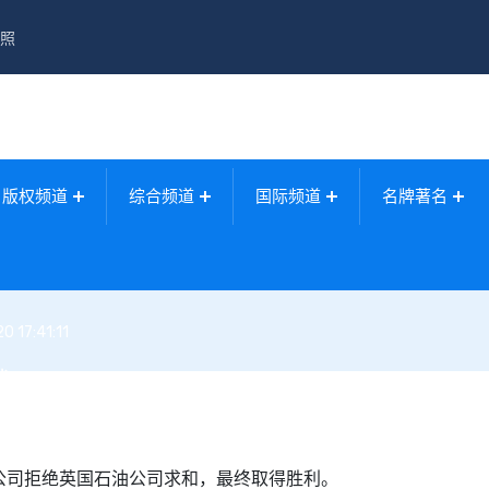
照
版权频道
综合频道
国际频道
名牌著名
 17:41:11
战
公司拒绝英国石油公司求和，最终取得胜利。