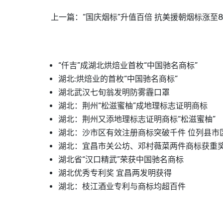
上一篇：
“国庆烟标”升值百倍 抗美援朝烟标涨至8
“仟吉”成湖北烘焙业首枚“中国驰名商标”
湖北:烘焙业的首枚“中国驰名商标”
湖北武汉七旬翁发明防雾霾口罩
湖北：荆州“松滋蜜柚”成地理标志证明商标
湖北：荆州又添地理标志证明商标“松滋蜜柚”
湖北：沙市区有效注册商标突破千件 位列县市
湖北：宜昌市关公坊、邓村薇菜两件商标获重
湖北省“汉口精武”荣获中国驰名商标
湖北优秀专利奖 宜昌两发明获得
湖北：枝江酒业专利与商标均超百件