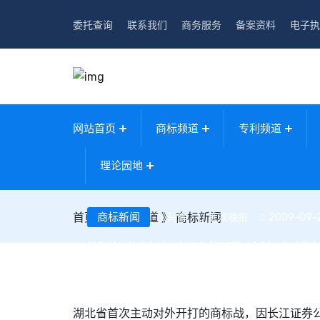
委托查询
联系我们
商务服务
备案资料
电子执
网站首页
商标频道
专利频道
理论园地
首页
》
商标新闻
商标频道
》
商标新闻
武汉晚报
2009-09-20
马辉
湖北省首次主动打赢对外商标
湖北省首次主动对外开打的商标战，因长江证券