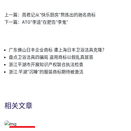
上一篇：
周君记从“快乐厨房”熬炼出的驰名商标
下一篇：
ATG“李逵”在肥告“李鬼”
广东佛山日丰企业商标 遭上海日丰卫浴洁具克隆？
盘点卫浴洁具四骗局 盗用商标以假乱真居首
浙江平湖市开展知识产权联合执法检查
浙江:平湖“沉睡”的服装商标期待被激活
相关文章
商标新闻