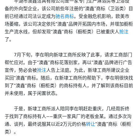
平湖市澳鑫洁具有限公司是一家专门生产淋浴房等卫浴设
备的外向型企业，该公司前些年注册的“澳鑫”商标（卫浴类）目
前已经通过司法认定成为
驰名商标
。受金融危机影响，欧美市
场萎缩，该公司决定依托“澳鑫”品牌开拓国内市场，并增加橱柜
生产流水线，但却发现“澳鑫”商标（橱柜类）已被重庆人
抢注
了。
7月下旬，李在明向新埭工商所反映了此事，请求工商部门
帮忙应对。由于“澳鑫”商标花落别家，再以“澳鑫”品牌进行广告
宣传，势必会被
抢注
人告上法庭。为此，新埭工商所建议企业
买回“澳鑫”商标。随后，在新埭工商所的帮助下，李在明很快找
到了“澳鑫”商标（橱柜类）的商标持有人，并了解到该商标目前
并未使用，属于闲置状态。
于是，新埭工商所派人陪同李在明赶赴重庆，几经周折终
于找到了商标持有人——重庆一家具厂的老板金某。通过多次沟
通、谈判，最终说服其以近2万元的价格
转让
“澳鑫”商标（橱柜
类）。