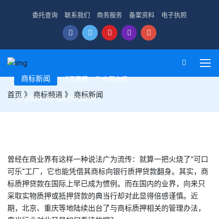
委托查询
联系我们
商务服务
备案资料
电子执照
商标新闻
王菁菁
中国商报
首页
》
商标频道
》
商标新闻
2009-09-04 09:38:26
商标质押新政或可刺激典当
曾经在商业界有这样一种说法广为流传：就算一把火烧了“可口
可乐”工厂，它也能凭借其商标向银行质押贷款翻身。其实，商
标质押贷款在国际上早已成为惯例。而在国内的业界，向来只
采取实物质押或抵押贷款的典当行却对此显得倍感谨慎。近
期，北京、重庆等地陆续出台了与商标质押相关的管理办法，