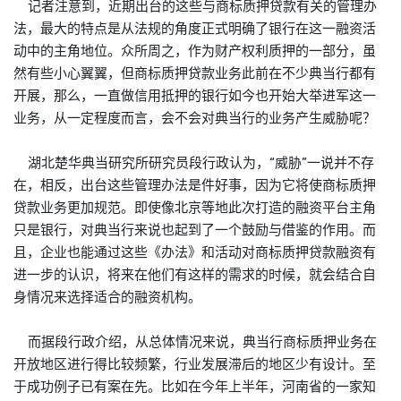
记者注意到，近期出台的这些与商标质押贷款有关的管理办
法，最大的特点是从法规的角度正式明确了银行在这一融资活
动中的主角地位。众所周之，作为财产权利质押的一部分，虽
然有些小心翼翼，但商标质押贷款业务此前在不少典当行都有
开展，那么，一直做信用抵押的银行如今也开始大举进军这一
业务，从一定程度而言，会不会对典当行的业务产生威胁呢？
湖北楚华典当研究所研究员段行政认为，“威胁”一说并不存
在，相反，出台这些管理办法是件好事，因为它将使商标质押
贷款业务更加规范。即使像北京等地此次打造的融资平台主角
只是银行，对典当行来说也起到了一个鼓励与借鉴的作用。而
且，企业也能通过这些《办法》和活动对商标质押贷款融资有
进一步的认识，将来在他们有这样的需求的时候，就会结合自
身情况来选择适合的融资机构。
而据段行政介绍，从总体情况来说，典当行商标质押业务在
开放地区进行得比较频繁，行业发展滞后的地区少有设计。至
于成功例子已有案在先。比如在今年上半年，河南省的一家知