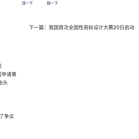
顶一下
踩一下
下一篇：
我国首次全国性商标设计大赛20日启动
权
成申请第
抬头
起了争议