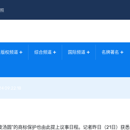
照
版权频道
综合频道
国际频道
名牌著名
4 09:22:18
波汤圆”的商标保护也由此提上议事日程。记者昨日（21日）获