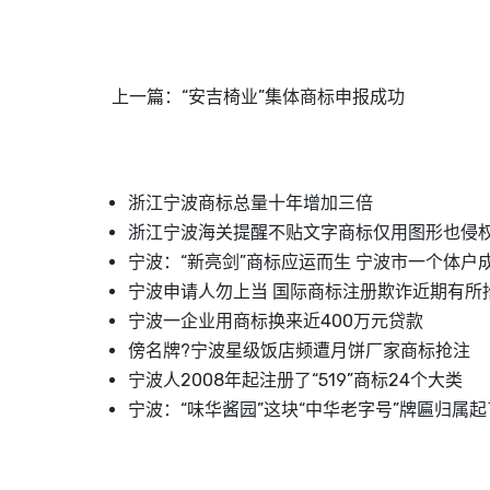
上一篇：
“安吉椅业”集体商标申报成功
浙江宁波商标总量十年增加三倍
浙江宁波海关提醒不贴文字商标仅用图形也侵
宁波：“新亮剑”商标应运而生 宁波市一个体户
宁波申请人勿上当 国际商标注册欺诈近期有所
宁波一企业用商标换来近400万元贷款
傍名牌?宁波星级饭店频遭月饼厂家商标抢注
宁波人2008年起注册了“519”商标24个大类
宁波：“味华酱园”这块“中华老字号”牌匾归属