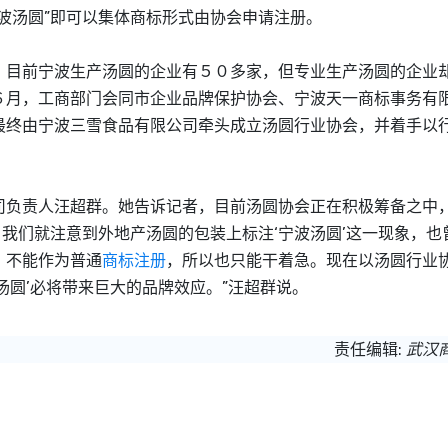
波汤圆”即可以集体商标形式由协会申请注册。
目前宁波生产汤圆的企业有５０多家，但专业生产汤圆的企业
６月，工商部门会同市企业品牌保护协会、宁波天一商标事务有
最终由宁波三雪食品有限公司牵头成立汤圆行业协会，并着手以
责人汪超群。她告诉记者，目前汤圆协会正在积极筹备之中，
，我们就注意到外地产汤圆的包装上标注‘宁波汤圆’这一现象，也
，不能作为普通
商标注册
，所以也只能干着急。现在以汤圆行业
汤圆’必将带来巨大的品牌效应。”汪超群说。
责任编辑:
武汉