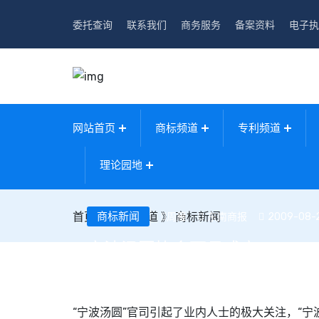
委托查询
联系我们
商务服务
备案资料
电子执
网站首页
商标频道
专利频道
理论园地
首页
》
商标新闻
商标频道
》
商标新闻
东南商报
2009-08-2
周雁
宁波汤圆协会下月成立
“宁波汤圆”官司引起了业内人士的极大关注，“宁