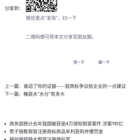
分享到：
微信里点“发现”，扫一下
二维码便可将本文分享至朋友圈。
顶一下
踩一下
上一篇：
谁动了你的证据----就商标争议给企业的一点建议
下一篇：
桶装水“水分”有多大
商务部统计去年我国破获逾4万侵权假冒案件 涉案110亿
男子销售假冒注册商标商品牟利获刑并缴罚金
福州审结特大假冒注册商标案