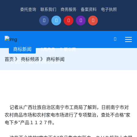
委托查询
联系我们
商务服务
备案资料
电子执照
商标新闻
周丹丹
新华网
首页
》
商标频道
》
商标新闻
2009-08-21 08:03:38
南宁专项整治查处千余件假冒“家电下乡”产品
记者从广西壮族自治区南宁市工商局了解到，日前南宁市对
农村商品市场和农村家电市场进行了专项整治，查处不合格“家
电下乡”产品１１２７件。