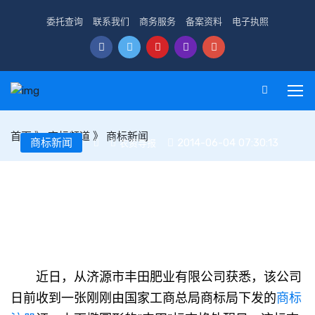
委托查询
联系我们
商务服务
备案资料
电子执照
首页
》
商标频道
》
商标新闻
商标新闻
2014-06-04 07:30:13
农资导报
黑龙江：丰田肥业6年打赢中日商标之争
近日，从济源市丰田肥业有限公司获悉，该公司
日前收到一张刚刚由国家工商总局商标局下发的
商标