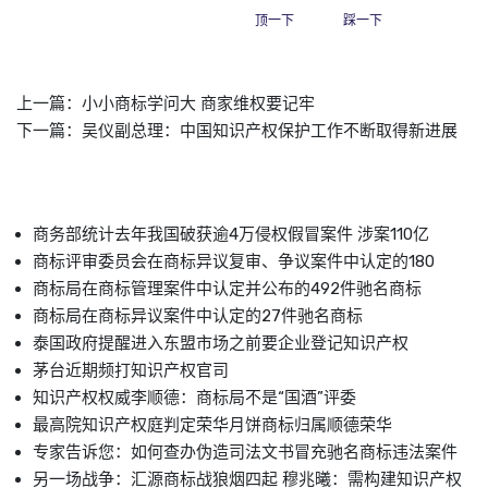
顶一下
踩一下
上一篇：
小小商标学问大 商家维权要记牢
下一篇：
吴仪副总理：中国知识产权保护工作不断取得新进展
商务部统计去年我国破获逾4万侵权假冒案件 涉案110亿
商标评审委员会在商标异议复审、争议案件中认定的180
商标局在商标管理案件中认定并公布的492件驰名商标
商标局在商标异议案件中认定的27件驰名商标
泰国政府提醒进入东盟市场之前要企业登记知识产权
茅台近期频打知识产权官司
知识产权权威李顺德：商标局不是“国酒”评委
最高院知识产权庭判定荣华月饼商标归属顺德荣华
专家告诉您：如何查办伪造司法文书冒充驰名商标违法案件
另一场战争：汇源商标战狼烟四起 穆兆曦：需构建知识产权