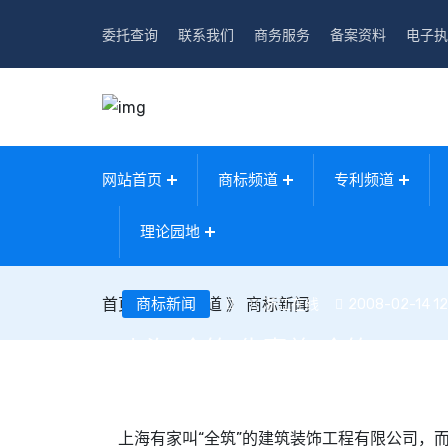
委托查询
联系我们
商务服务
备案资料
电子执
网站首页
商标频道
专利频道
理论园地
首页
》
商标新闻
商标频道
》
商标新闻
浙江在线
2008-02-14 12
上海“全筑”告嘉善“全筑”
上海有家叫“全筑”的建筑装饰工程有限公司，而