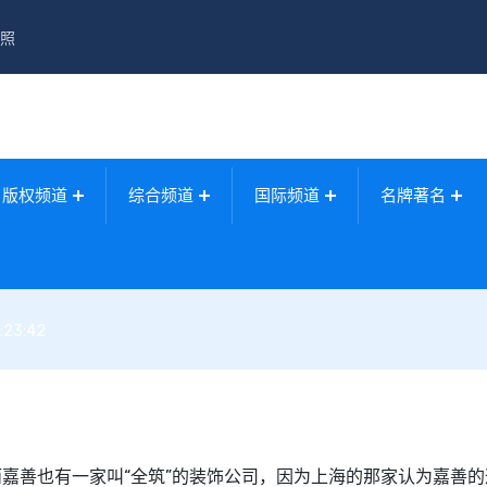
照
版权频道
综合频道
国际频道
名牌著名
:23:42
嘉善也有一家叫“全筑”的装饰公司，因为上海的那家认为嘉善的