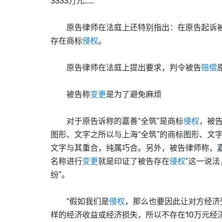
3333万元……
原告律师在法庭上还特别指出：在原告起诉被
存在
商标
侵权
。
原告律师在法庭上提出要求，判令被告
赔偿
被告称
变更
是为了避免麻烦
对于原告诉称的嘉善“全筑”是
商标
侵权
，被
图形、文字之所以与上海“全筑”的
商标
图形、文字
文字与其重合，纯属巧合。另外，被告律师称，嘉
名称进行
变更
就是印证了被告存在
侵权
”这一说法
纷”。
“假如我们是
侵权
，那么也要因此让对方经济
样的经济收益或经济损失，所以不存在10万元经