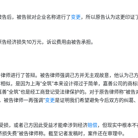
告后，被告就对企业名称进行了
变更
，所以原告认为这更印证
原告经济损失10万元，诉讼费用由被告承担。
告律师进行了答辩。被告律师强调己方并无主观故意，他认为己
相似，是因为上海“全筑”本来设计得过于简单，嘉善公司的
商标
善“全筑”也是经工商登记受法律保护的。对于原告律师称“被告
，被告律师一再强调“
变更
是证明我们希望避免今后双方的纠葛
受损，或者己方因此受益才能牵涉到经济
赔偿
，但现实中根本不
济损失费”被告律师称。截至记者发稿时，案件还在审理中。