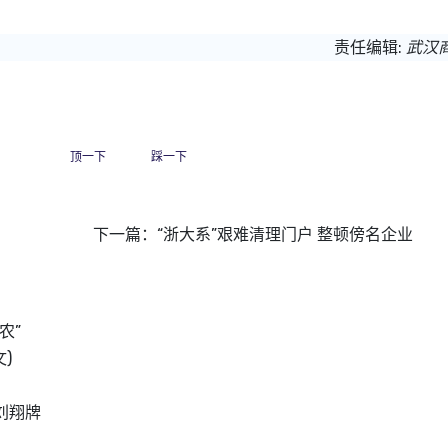
责任编辑:
武汉
顶一下
踩一下
下一篇：
“浙大系”艰难清理门户 整顿傍名企业
农”
)
刘翔牌
购