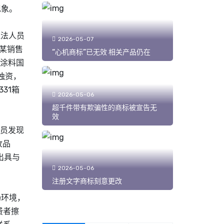
现象。
执法人员
2026-05-07
陈某销售
“心机商标”已无效 相关产品仍在
润涂料国
独资，
31箱
2026-05-06
超千件带有欺骗性的商标被宣告无
效
员发现
妆品
出具与
2026-05-06
注册文字商标刻意更改
场环境，
费者擦