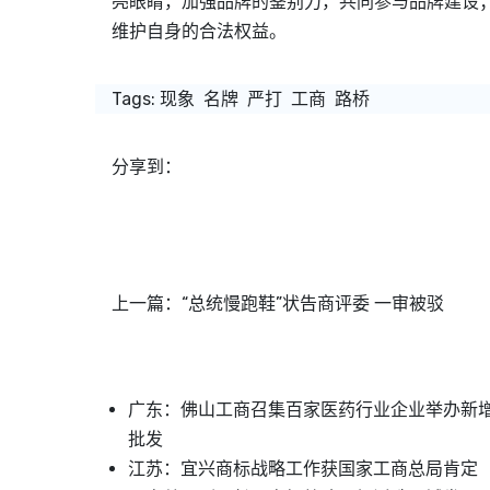
亮眼睛，加强品牌的鉴别力，共同参与品牌建设
维护自身的合法权益。
Tags:
现象
名牌
严打
工商
路桥
分享到：
上一篇：
“总统慢跑鞋”状告商评委 一审被驳
广东：佛山工商召集百家医药行业企业举办新
批发
江苏：宜兴商标战略工作获国家工商总局肯定