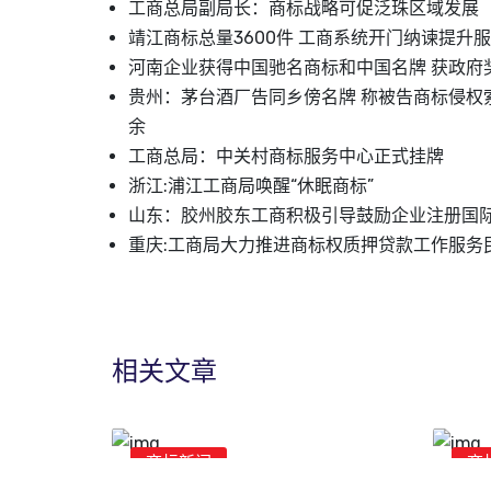
工商总局副局长：商标战略可促泛珠区域发展
靖江商标总量3600件 工商系统开门纳谏提升
河南企业获得中国驰名商标和中国名牌 获政府
贵州：茅台酒厂告同乡傍名牌 称被告商标侵权
余
工商总局：中关村商标服务中心正式挂牌
浙江:浦江工商局唤醒“休眠商标”
山东：胶州胶东工商积极引导鼓励企业注册国
重庆:工商局大力推进商标权质押贷款工作服务
相关文章
商标新闻
商