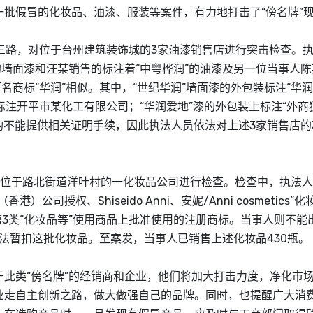
批假冒的化妆品、油漆、服装等案件，有力地打击了“傍名牌”
三路，对位于台州建筑装饰城的3家油漆销售店进行突击检查。
的墙面漆和汪某销售的标注着“中粤桦润”的油漆及另一位当事人
著名
商标
“华润”相似。其中，“世纪华润”墙面漆的外包装标注“华
标注开平市某化工有限公司；“华润爱地”漆的外包装上标注“外商
均不能提供相关证明手续，因此执法人员依法对上述3家销售店的3
位于路北街道洋叶村的一化妆品公司进行检查。检查中，执法人
授权、Shiseido Anni、安妮/Anni cosmetics”化
3类“化妆品等”使用商品上批准使用的注册
商标
。当事人则不能
依法暂扣这批化妆品。至案发，当事人已销售上述化妆品430瓶。
类“傍名牌”的经销商和企业，他们将加大打击力度，净化市
业走自主创新之路，做大做强自己的品牌。同时，也提醒广大消