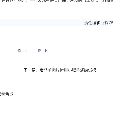
；在选购产品时，一旦发现有假冒产品，应及时与工商部门取得
责任编辑:
武汉
顶一下
踩一下
下一篇：
老马羊肉片擅用小肥羊涉嫌侵权
增零售或