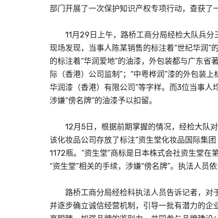
部门开展了一次保护知识产权专项行动，查获了一
11月29日上午，路桥工商分局经检大队兵分
现场发现，当事人陈某销售的标注着“世纪华润”
的标注着“华润爱地”的油漆，外包装都与广东省
际（香港）公司监制”；“中粤桦润”漆的外包装上
华润漆（香港）有限公司”等字样。而3位当事人
涉嫌“傍名牌”的油漆予以扣留。
12月5日，根据前期掌握的情况，经检大队对
该化妆品公司存放了标注“资生堂化妆品国际集团（香港）公司
1172瓶。“资生堂”
商标
是日本株式会社资生堂在第
“资生堂”相关的手续，涉嫌“傍名牌”。执法人员
路桥工商分局经检科执法人员告诉记者，对于此
并逐步确立诚信经营机制，引导一批有潜力的企