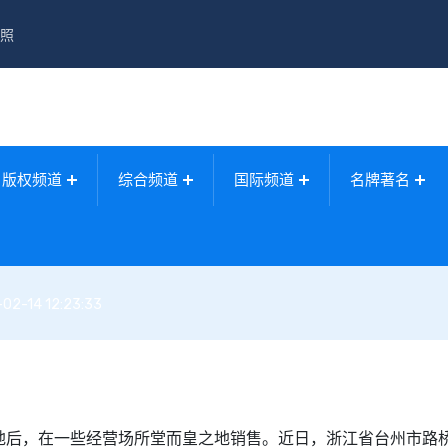
照
版权频道
综合频道
国际频道
名牌著名
02-14 12:23:33
地后，在一些经营场所堂而皇之地销售。近日，浙江省台州市路