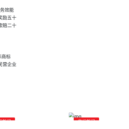
服务效能
奖励五十
索赔二十
际商标
民营企业
标新闻
商标新闻