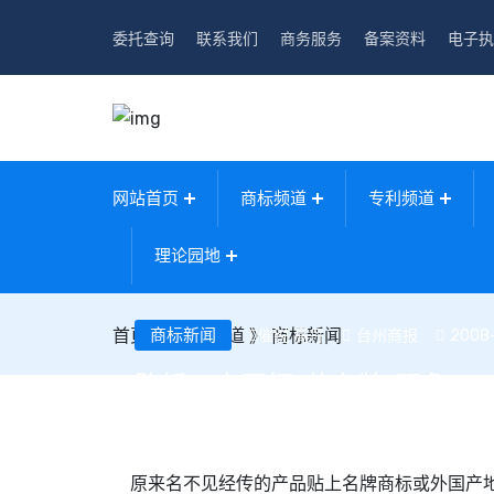
委托查询
联系我们
商务服务
备案资料
电子执
网站首页
商标频道
专利频道
理论园地
首页
》
商标新闻
商标频道
》
商标新闻
台州商报
2008-
催锐 高丹
路桥工商严打“傍名牌”现象
原来名不见经传的产品贴上名牌
商标
或外国产