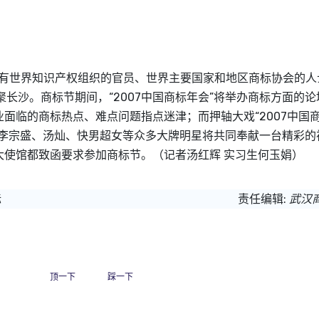
将有世界知识产权组织的官员、世界主要国家和地区
商标
协会的人
聚长沙。
商标
节期间，“2007中国
商标
年会”将举办
商标
方面的论
业面临的
商标
热点、难点问题指点迷津；而押轴大戏“2007中国
、李宗盛、汤灿、快男超女等众多大牌明星将共同奉献一台精彩的
大使馆都致函要求参加
商标
节。（记者汤红辉 实习生何玉娟）
标
责任编辑:
武汉
顶一下
踩一下