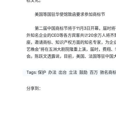
标
文化。
美国等国驻华使馆致函要求参加
商标
节
第二届中国
商标
节将于11月3日开幕，届时
外知名企业的CEO等各方宾客共计20余万人将齐
座，邀请
商标
、知识产权方面的知名专家，为企
艺晚会”将在五洲大剧院隆重上演，届时，费翔
会。陈跃文透露说，目前，美国、法国等驻中国
Tags:
保护
办法
出台
立法
鼓励
百万
驰名商
分享到：