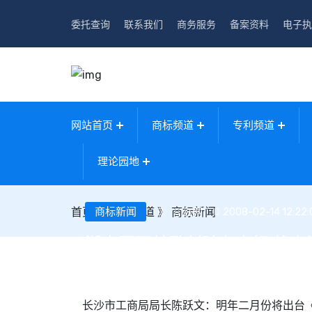
委托查询
联系我们
商务服务
备案资料
电子执
网站首页
商标频道
专利频道
理论园地
首页
》
商标新闻
商标频道
》
商标新闻
红网
2008-02-14 12:22:
湖南百万鼓励创驰名商标 将立
长沙市工商局局长陈跃文：明年二月份将出台