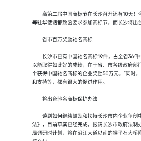
离第二届中国
商标
节在长沙召开还有10天！
等驻华使馆都致函要求参加
商标
节，而长沙将出
省市百万奖励驰名
商标
长沙市已有中国驰名
商标
19件，占全省36
以能取得如此好的成绩，在于省、市各级政府部
个获得中国驰名
商标
的企业奖励50万元。”同时
和支持等，都有很大的促进作用。
将出台驰名
商标
保护办法
谈到如何继续鼓励和扶持长沙市内企业争创
法》，目前草案已经完成，报请长沙市政府法制
局调研时计划，将在沿江大道以南的猴子石大桥