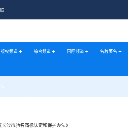
照
版权频道
综合频道
国际频道
名牌著名
06
法出台保护办法
《长沙市驰名
商标
认定和保护办法》