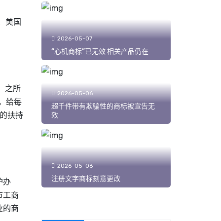
、美国
2026-05-07
“心机商标”已无效 相关产品仍在
，之所
2026-05-06
，给每
超千件带有欺骗性的商标被宣告无
构的扶持
效
2026-05-06
注册文字商标刻意更改
护办
市工商
业的
商