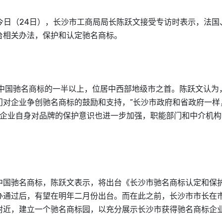
今日（24日），长沙市工商局局长陈跃文接受专访时表示，法国
台相关办法，保护和认定驰名
商标
。
件中国驰名
商标
的一半以上，位居中西部地级市之首。陈跃文认为
门对企业争创驰名
商标
的鼓励和支持，“长沙市政府和省政府一样
，企业自身对品牌的保护意识也进一步加强，职能部门和中介机
中国驰名
商标
，陈跃文表示，将出台《长沙市驰名
商标
认定和保
办通过后，有望在明年二月份出台。而在此之前，长沙市市长在
附近，建立一个驰名
商标
园，以充分展示长沙市获得驰名
商标
企