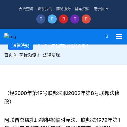
委托查询
联系我们
商务服务
备案资料
电子执照
法律法规
中国驻阿联酋使馆商务处
首页
》
商标频道
》
法律法规
2010-08-13 17:33:39
阿联酋1992年第37号商标法
（经2000年第19号联邦法和2002年第8号联邦法修
改）
阿联酋总统扎耶德根据临时宪法、联邦法1972年第1