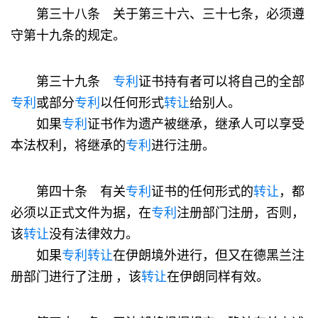
第三十八条 关于第三十六、三十七条，必须遵
守第十九条的规定。
第三十九条
专利
证书持有者可以将自己的全部
专利
或部分
专利
以任何形式
转让
给别人。
如果
专利
证书作为遗产被继承，继承人可以享受
本法权利，将继承的
专利
进行注册。
第四十条 有关
专利
证书的任何形式的
转让
，都
必须以正式文件为据，在
专利
注册部门注册，否则，
该
转让
没有法律效力。
如果
专利
转让
在伊朗境外进行，但又在德黑兰注
册部门进行了注册 ，该
转让
在伊朗同样有效。