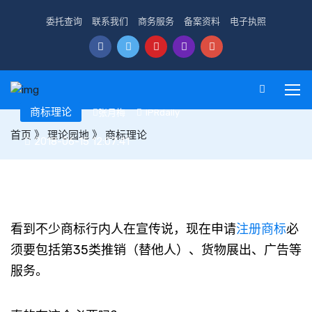
委托查询
联系我们
商务服务
备案资料
电子执照
商标理论
张月梅
IPRdaily
首页
》
理论园地
》
商标理论
2018-06-15 12:07:41
第35类推销（替他人）服务和零售、超市是什么关系？
看到不少商标行内人在宣传说，现在申请
注册商标
必
须要包括第35类推销（替他人）、货物展出、广告等
服务。