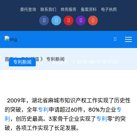
委托查询
联系我们
商务服务
备案资料
电子执照
首页
》
专利频道
》
专利新闻
专利新闻
2010-08-11 13:17:32
本站原创
麻城将从六方面做好知识产权工作
2009年，湖北省麻城市知识产权工作实现了历史性
的突破，全年
专利
申请超过60件，80%为企业
专
利
，创历史最高。3家骨干企业实现了
专利
零”的突
破，各项工作实现了长足发展。