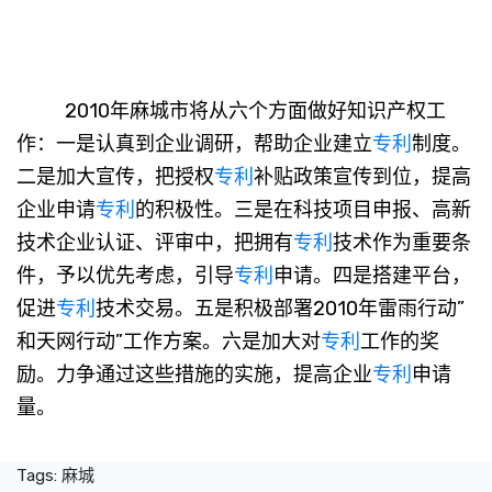
2010年麻城市将从六个方面做好知识产权工
作：一是认真到企业调研，帮助企业建立
专利
制度。
二是加大宣传，把授权
专利
补贴政策宣传到位，提高
企业申请
专利
的积极性。三是在科技项目申报、高新
技术企业认证、评审中，把拥有
专利
技术作为重要条
件，予以优先考虑，引导
专利
申请。四是搭建平台，
促进
专利
技术交易。五是积极部署2010年雷雨行动”
和天网行动”工作方案。六是加大对
专利
工作的奖
励。力争通过这些措施的实施，提高企业
专利
申请
量。
Tags:
麻城