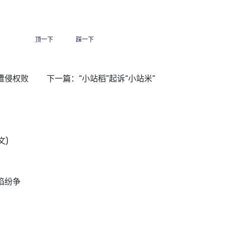
顶一下
踩一下
诉遭侵权败
下一篇：
“小站稻”起诉“小站米”
文)
陷纷争