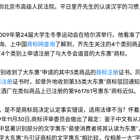
到北京市高级人民法院。平日里齐先生的认读汉字的习惯
009年第24届大学生冬季运动会在哈尔滨举行。他看准
询、上中国
商标网
查询
了解到，齐先生关注的4个类别商
在4个类别上申请注册了与大冬会谐音的大东惠”商标。
别收到了大东惠”申请的其中3类商品的
商标注册
证书。同
标注册
证书时，却意外地收到第33类大东惠”商标驳回通
酒厂在类似商品上已注册的第961761号惠东”商标近似。
是不是商标局决定认定事实错误，适用法律不当？怀着
9年11月30日,商标评审委员会做出了裁定：鉴于中文有从
中显著识别部分的文字惠东”易使消费者将其认读为东惠”
字大东惠”与引证商标的文字惠东”相比较，仅相差一大”