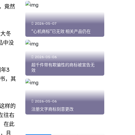
，竟然
2026-05-07
“心机商标”已无效 相关产品仍在
了大冬
品中没
2026-05-06
超千件带有欺骗性的商标被宣告无
年3
效
知书，其
2026-05-06
这样的
注册文字商标刻意更改
左往右
，在此
字，且