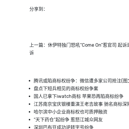
分享到：
上一篇：
休伊特独门怒吼“Come On”惹官司 起
诉
腾讯或陷商标权纷争：微信遭多家公司抢注(图
盘点下短兵相见的商标权纷争案
国人已拿下iwatch商标 苹果恐再陷商标纷争
江苏南京宝庆银楼重演王老吉故事 驰名商标深
哈尔滨中小企业商标权也可质押融资
“天下药仓”起纷争 惹怒江城众网友
深圳巴布豆成功逆转字号纷争