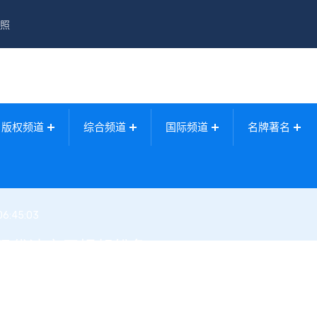
照
版权频道
综合频道
国际频道
名牌著名
06:45:03
现代读字习惯起纷争