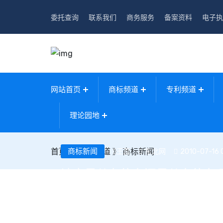
委托查询
联系我们
商务服务
备案资料
电子执
网站首页
商标频道
专利频道
理论园地
首页
》
商标新闻
商标频道
》
商标新闻
东北网
2010-07-16 
王蕊
读字是从左往右还是从右往左 