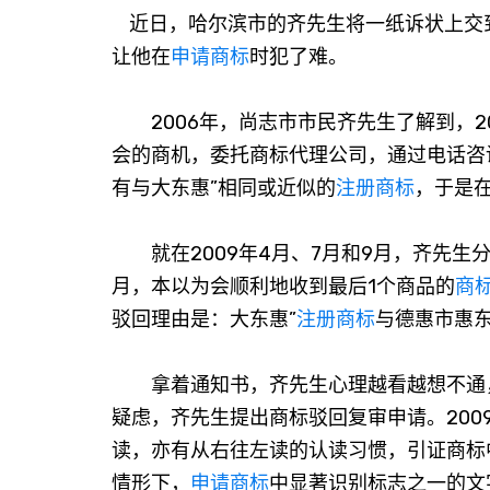
近日，哈尔滨市的齐先生将一纸诉状上交
让他在
申请商标
时犯了难。
2006年，尚志市市民齐先生了解到，2
会的商机，委托商标代理公司，通过电话咨
有与大东惠”相同或近似的
注册商标
，于是
就在2009年4月、7月和9月，齐先生分
月，本以为会顺利地收到最后1个商品的
商
驳回理由是：大东惠”
注册商标
与德惠市惠东
拿着通知书，齐先生心理越看越想不通，
疑虑，齐先生提出商标驳回复审申请。200
读，亦有从右往左读的认读习惯，引证商标
情形下，
申请商标
中显著识别标志之一的文