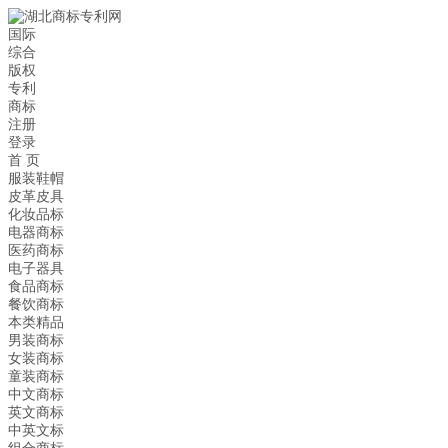
国际
综合
版权
专利
商标
注册
登录
首 页
服装鞋帽
皮革皮具
化妆品标
电器商标
医药商标
电子器具
食品商标
餐饮商标
本类精品
男装商标
女装商标
童装商标
中文商标
英文商标
中英文标