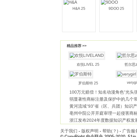
H&A 25
9DOO 25
精品推荐 >>
欢悦LIVEL 25
哲尔思zh
verygi
罗伯斯特 25
100万元赔偿！知名动漫角色“光头
弱显著性商标注册及保护中的几个
题
黄河流域“93”省（区、兵团）知识
质量
亳州中院公开开庭审理一起侵害商
不
浙江发布2024年度数据知识产权发
白
关于我们
-
版权声明
-
帮助(？)
-
广告服
© CopyRight 中企联合 2005-2020, 51ip