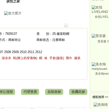
孩悦之家
欢悦LIVEL
：7929137
类 别：25-服装鞋帽
方式：商标转让
商标状态：注册商标
普若森 2
 2508 2509 2510 2511 2512
游泳衣
鞋(脚上的穿着物)
帽
袜
手套(服装)
围巾
服装
美衣绚mei 
转让流程
代理资质
自助发标
收藏此标
精彩推荐 >>