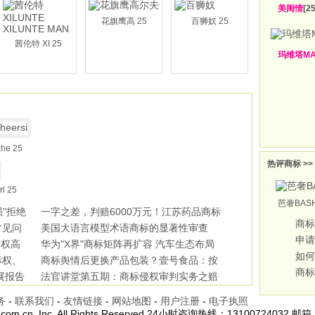
美闺情
[25
花旗鹰高 25
百狮奴 25
茜伦特 XI 25
玛维塔M
e 25
热评商标 >>
rl 25
芭奢BASH
强”拒绝
一字之差，判赔6000万元！江苏药品商标
商标
常见问
侵权领
美国大语言模型术语商标的显著性审查
申请
产权高
华为"X界"商标矩阵再扩容 汽车生态布局
如何
标权、
步
商标舆情后更换产品包装？壹号食品：按
商标
展报告
国家
法官讲堂第五期：商标侵权审判实务之赔
偿数
务
-
联系我们
-
友情链接
-
网站地图
-
用户注册
-
电子执照
.com.cn, Inc. All Rights Reserved 24小时咨询热线：13100724032 邮箱：