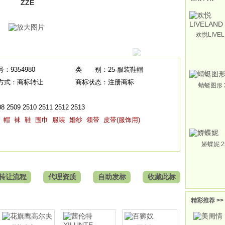
ZZE
欢悦LIVEL
：9354980
类 别：25-服装鞋帽
方式：商标转让
商标状态：注册商标
蜻蜓图形 
2509 2510 2511 2512 2513
帽
袜
鞋
围巾
服装
婚纱
领带
皮带(服饰用)
娇蝶妮 2
转让流程
代理资质
自助发标
收藏此标
精彩推荐 >>