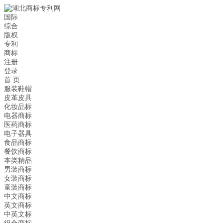
国际
综合
版权
专利
商标
注册
登录
首 页
服装鞋帽
皮革皮具
化妆品标
电器商标
医药商标
电子器具
食品商标
餐饮商标
本类精品
男装商标
女装商标
童装商标
中文商标
英文商标
中英文标