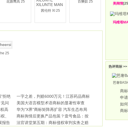
花旗鹰高 25
百狮奴 25
美闺情
[25
茜伦特 XI 25
玛维塔M
e 25
热评商标 >>
芭奢BASH
商标
强”拒绝
一字之差，判赔6000万元！江苏药品商标
申请
常见问
侵权领
美国大语言模型术语商标的显著性审查
如何
产权高
华为"X界"商标矩阵再扩容 汽车生态布局
商标
标权、
步
商标舆情后更换产品包装？壹号食品：按
展报告
国家
法官讲堂第五期：商标侵权审判实务之赔