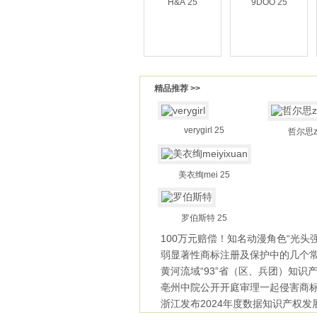
H&A 25
9DOO 25
精品推荐 >>
verygirl 25
哲尔思zh
美衣绚mei 25
罗伯斯特 25
100万元赔偿！知名动漫角色“光头
弱显著性商标注册及保护中的几个
题
黄河流域“93”省（区、兵团）知识
质量
亳州中院公开开庭审理一起侵害商
不
浙江发布2024年度数据知识产权发