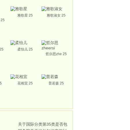
雅歌星 25
雅歌淑女 25
 25
25
柔怡儿 25
哲尔思zhe 25
5
花相宜 25
普若森 25
关于国际分类第35类是否包