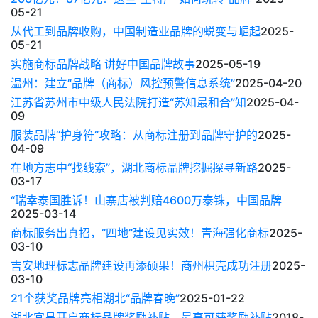
05-21
从代工到品牌收购，中国制造业品牌的蜕变与崛起
2025-
05-21
实施商标品牌战略 讲好中国品牌故事
2025-05-19
温州：建立“品牌（商标）风控预警信息系统”
2025-04-20
江苏省苏州市中级人民法院打造“苏知最和合”知
2025-04-
09
服装品牌“护身符“攻略：从商标注册到品牌守护的
2025-
04-09
在地方志中“找线索”，湖北商标品牌挖掘探寻新路
2025-
03-17
“瑞幸泰国胜诉！山寨店被判赔4600万泰铢，中国品牌
2025-03-14
商标服务出真招，“四地”建设见实效！青海强化商标
2025-
03-10
吉安地理标志品牌建设再添硕果！商州枳壳成功注册
2025-
03-10
21个获奖品牌亮相湖北“品牌春晚”
2025-01-22
湖北宜昌开启商标品牌奖励补贴，最高可获奖励补贴
2018-