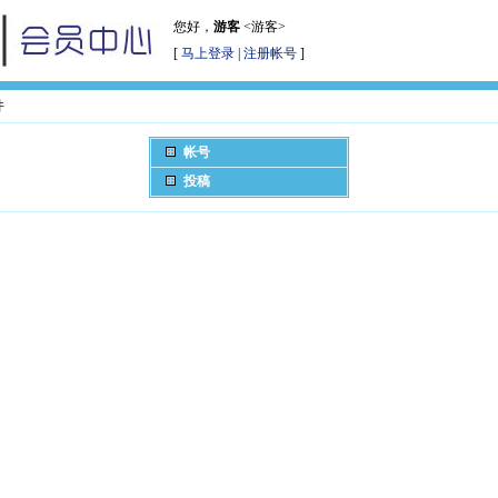
您好，
游客
<游客>
[
马上登录
|
注册帐号
]
件
帐号
投稿